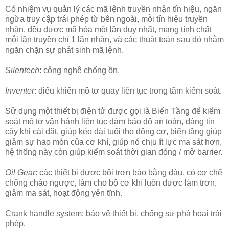
Có nhiệm vụ quản lý các mã lệnh truyền nhận tín hiệu, ngăn
ngừa truy cập trái phép từ bên ngoài, mỗi tín hiệu truyền
nhận, đều được mã hóa một lần duy nhất, mang tính chất
mỗi lần truyền chỉ 1 lần nhận, và các thuật toán sau đó nhằm
ngăn chặn sự phát sinh mã lệnh.
Silentech
: công nghệ chống ồn.
Inventer
: điểu khiển mô tơ quay liên tục trong tầm kiểm soát.
Sử dụng một thiết bị điện tử được gọi là Biến Tầng để kiểm
soát mô tơ vận hành liên tục đảm bảo độ an toàn, đáng tin
cậy khi cài đặt, giúp kéo dài tuổi thọ động cơ, biến tầng giúp
giảm sự hao mòn của cơ khí, giúp nó chịu ít lực ma sát hơn,
hệ thống này còn giúp kiểm soát thời gian đóng / mở barrier.
Oil Gear
: các thiết bị được bôi trơn bảo bằng dàu, có cơ chế
chống chào ngược, làm cho bộ cơ khí luôn được làm trơn,
giảm ma sát, hoạt động yên tĩnh.
Crank handle system: bảo vệ thiết bị, chống sự phá hoại trái
phép.