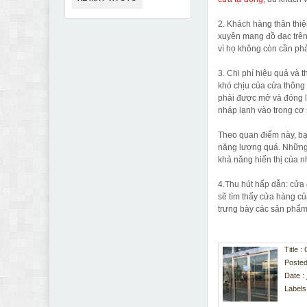
2. Khách hàng thân thiệ
xuyên mang đồ đạc trên
vì họ không còn cần phả
3. Chi phí hiệu quả và 
khó chịu của cửa thông 
phải được mở và đóng lạ
nháp lạnh vào trong cơ
Theo quan điểm này, bạ
năng lượng quá. Những 
khả năng hiển thị của nh
4.Thu hút hấp dẫn: cửa
sẽ tìm thấy cửa hàng củ
trưng bày các sản phẩm
Title 
Posted
Date :
Labels