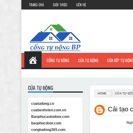
TRANG CHỦ
GIỚI THIỆU
LIÊN HỆ
CỔNG TỰ ĐỘNG
CỬA TỰ ĐỘNG
CỬA XẾP TỰ ĐỘN
CỬA TỰ ĐỘNG
HOME
CỬA TỰ ĐỘ
cuatudong.co
Cải tạo 
cuabenhvien.com.vn
Baophucautodoor.com
Ngu
baophucdoor.com
congtudong365.com