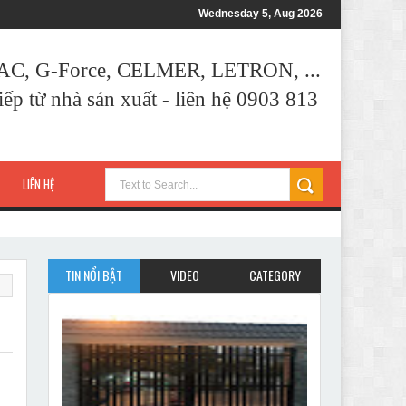
Wednesday 5, Aug 2026
AAC, G-Force, CELMER, LETRON, ...
ếp từ nhà sản xuất - liên hệ 0903 813
LIÊN HỆ
TIN NỔI BẬT
VIDEO
CATEGORY