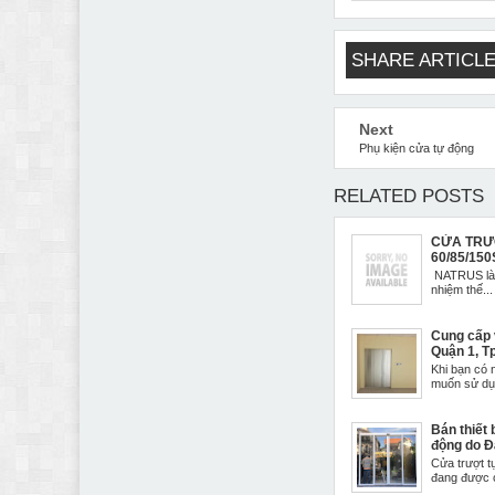
SHARE ARTICLE
Next
Phụ kiện cửa tự động
RELATED POSTS
CỬA TRƯ
60/85/150
NATRUS là 
nhiệm thế...
Cung cấp v
Quận 1, T
Khi bạn có
muốn sử dụn
Bán thiết 
động do Đ
Cửa trượt t
đang được c