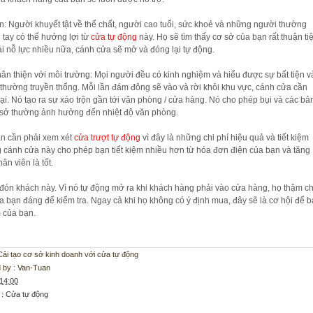
n: Người khuyết tật về thể chất, người cao tuổi, sức khoẻ và những người thường
 tay có thể hưởng lợi từ
cửa tự động
này. Họ sẽ tìm thấy cơ sở của bạn rất thuận ti
i nỗ lực nhiều nữa, cánh cửa sẽ mở và đóng lại tự động.
thân thiện với môi trường: Mọi người đều có kinh nghiệm và hiểu được sự bất tiện v
thường truyền thống. Mỗi lần đám đông sẽ vào và rời khỏi khu vực, cánh cửa cần
i. Nó tạo ra sự xáo trộn gần tới văn phòng / cửa hàng. Nó cho phép bụi và các bả
 sở thường ảnh hưởng đến nhiệt độ văn phòng.
n cần phải xem xét
cửa trượt tự động
vì đây là những chi phí hiệu quả và tiết kiệm
cánh cửa này cho phép bạn tiết kiệm nhiều hơn từ hóa đơn điện của bạn và tăng
ân viên là tốt.
 đón khách này. Vì nó tự động mở ra khi khách hàng phải vào cửa hàng, họ thậm ch
a bạn đáng để kiểm tra. Ngay cả khi họ không có ý định mua, đây sẽ là cơ hội để 
 của bạn.
: Cải tạo cơ sở kinh doanh với cửa tự động
 by :
Van-Tuan
14:00
 :
Cửa tự động