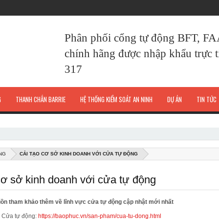
Phân phối cổng tự động BFT, F
chính hãng được nhập khẩu trực ti
317
G
THANH CHẮN BARRIE
HỆ THỐNG KIỂM SOÁT AN NINH
DỰ ÁN
TIN TỨC
NG
CẢI TẠO CƠ SỞ KINH DOANH VỚI CỬA TỰ ĐỘNG
cơ sở kinh doanh với cửa tự động
ồn tham khảo thêm về lĩnh vực cửa tự động cập nhật mới nhất
Cửa tự động:
https://baophuc.vn/san-pham/cua-tu-dong.html