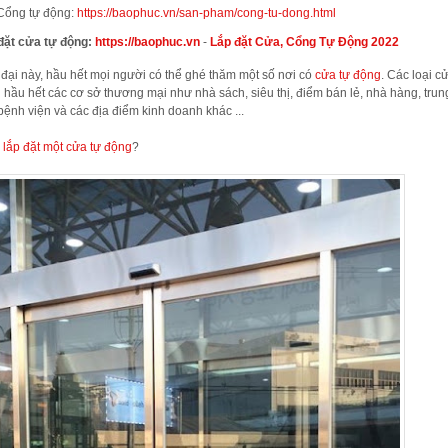
Cổng tự động:
https://baophuc.vn/san-pham/cong-tu-dong.html
 đặt cửa tự động:
https://baophuc.vn
-
Lắp đặt Cửa, Cổng Tự Động 2022
đại này, hầu hết mọi người có thể ghé thăm một số nơi có
cửa tự động
. Các loại c
hầu hết các cơ sở thương mại như nhà sách, siêu thị, điểm bán lẻ, nhà hàng, trun
ệnh viện và các địa điểm kinh doanh khác ...
c
lắp đặt một
cửa tự động
?