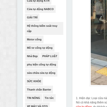
Cửa tự động KTH
Cửa tự động NABCO
GIẢI TRÍ
Hệ thống kiểm soát truy
cập
Motor cổng
Mô tơ cổng tự động
Nhà Đẹp
PHÁP LUẬT
phụ kiện cổng tự động
sửa chữa cửa tự động
SỨC KHỎE
Thanh chắn Barrier
TIN NÓNG
Tin tức
1. Hiện đại: Loại cửa n
Nó có khả năng thêm sức
XE MÁY VÀ OTO
cửa tự động
, du khách 