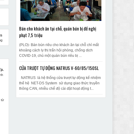
Bán cho khách ăn tại chỗ, quán bún bị đề nghị
phạt 7,5 triệu
us
ng
(PLO)- Bán bún riêu cho khách ăn tại chỗ chỉ mất
khoảng cách ly thị trấn hội phòng, chống dịch
COVID-19, chủ một quán bún riêu bị ...
CỬA TRƯỢT TỰ ĐỘNG NATRUS V-60/85/150SL
Tp.
nh
NATRUS là hệ thống cửa trượt tự động kế nhiệm
thế hệ NET-DS System sử dụng giao thức truyền
thông CAN, nhiều chế độ cài đặt hoạt động t...
 từ
n