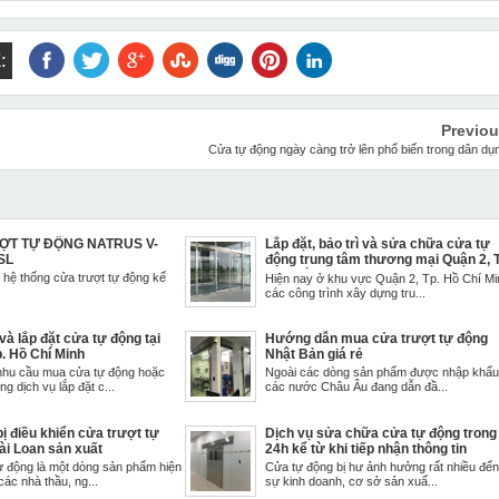
:
Previo
Cửa tự động ngày càng trở lên phổ biến trong dân dụ
ỢT TỰ ĐỘNG NATRUS V-
Lắp đặt, bảo trì và sửa chữa cửa tự
SL
động trung tâm thương mại Quận 2, 
Hồ Chí Minh
hệ thống cửa trượt tự động kế
Hiện nay ở khu vực Quận 2, Tp. Hồ Chí Mi
các công trình xây dựng tru...
à lắp đặt cửa tự động tại
Hướng dẫn mua cửa trượt tự động
p. Hồ Chí Minh
Nhật Bản giá rẻ
 nhu cầu mua cửa tự động hoặc
Ngoài các dòng sản phẩm được nhập khẩu
g dịch vụ lắp đặt c...
các nước Châu Âu đang dẫn đầ...
bị điều khiển cửa trượt tự
Dịch vụ sửa chữa cửa tự động trong
ài Loan sản xuất
24h kể từ khi tiếp nhận thông tin
ự động là một dòng sản phẩm hiện
Cửa tự động bị hư ảnh hưởng rất nhiều đế
ác nhà thầu, ng...
sự kinh doanh, cơ sở sản xuấ...