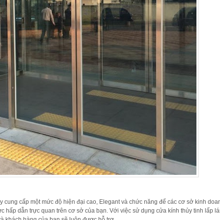
ày cung cấp một mức độ hiện đại cao, Elegant và chức năng để các cơ sở kinh doa
 hấp dẫn trực quan trên cơ sở của bạn. Với việc sử dụng cửa kính thủy tinh lấp l
và khách hàng của bạn sẽ luôn được hỗ trợ.