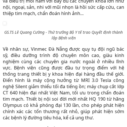
và điều trị mỗi năm với đầy đủ các chuyên khoa lớn như
nội, ngoại, sản, nhi với mũi nhọn là hồi sức cấp cứu, can
thiệp tim mạch, chẩn đoán hình ảnh...
GS.TS Lê Quang Cường - Thứ trưởng Bộ Y tế trao Quyết định thành
lập Bệnh viện
Về nhân sự, Vinmec Đà Nẵng được quy tụ đội ngũ bác
sỹ, điều dưỡng trình độ chuyên môn cao, giàu kinh
nghiệm cùng các chuyên gia nước ngoài ở nhiều lĩnh
vực. Bệnh viện cũng được đầu tư trọng điểm với hệ
thống trang thiết bị y khoa hiện đại hàng đầu thế giới.
Điển hình là máy cộng hưởng từ MRI 3.0 Tesla công
nghệ Silent giảm thiểu tối đa tiếng ồn; máy chụp cắt lớp
CT 640 hiện đại nhất Việt Nam, tối ưu trong chẩn đoán
tim mạch. Thiết bị nội soi đời mới nhất HQ 190 từ hãng
Olympus có khả phóng đại 130 lần, cho phép phát hiện
chính xác các tổn thương rất nhỏ, giúp phát hiện sớm
các bệnh lý đường tiêu hóa, kể cả ung thư.