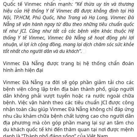
Quốc tế Vinmec nhấn mạnh
: “Kế thừa uy tín và thương
hiệu của Hệ thống Y tế Vinmec đã được khẳng định tại Hà
Nội, TP.HCM, Phú Quốc, Nha Trang và Hạ Long, Vinmec Đà
Nẵng sẽ vận hành ngay từ đầu theo những tiêu chuẩn quốc
tế như JCI.
Cũng như tất cả các bệnh viện khác thuộc Hệ
thống Y tế Vinmec, Vinmec Đà Nẵng sẽ hoạt động phi lợi
nhuận, vì lợi ích cộng đồng, mang lại dịch chăm sóc sức khỏe
tốt nhất cho người dân và du khách”.
Vinmec Đà Nẵng được trang bị hệ thống chẩn đoán
hình ảnh hiện đại
Vinmec Đà Nẵng ra đời sẽ góp phần giảm tải cho các
bệnh viện công lập trên địa bàn thành phố, giúp người
dân không phải vượt tuyến hoặc ra nước ngoài chữa
bệnh. Việc vận hành theo các tiêu chuẩn JCI được công
nhận toàn cầu giúp Vinmec Đà Nẵng không chỉ đáp ứng
nhu cầu khám chữa bệnh chất lượng cao cho người dân
địa phương mà còn góp phần mang lại sự an tâm cho
du khách quốc tế khi đến thăm quan tại nơi được mệnh
danh là “Thành phố đáng sống” của Việt Nam.