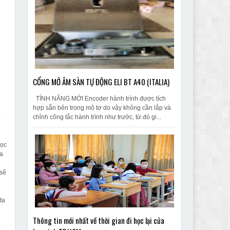
CỔNG MỞ ÂM SÀN TỰ ĐỘNG ELI BT A40 (ITALIA)
TÍNH NĂNG MỚI Encoder hành trình được tích
hợp sẵn bên trong mô tơ do vậy không cần lắp và
t
chỉnh công tắc hành trình như trước, từ đó gi...
bọc
ủa
 sẽ
ta
Thông tin mới nhất về thời gian đi học lại của