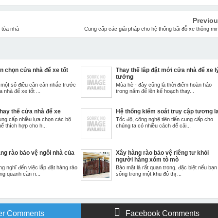
Previo
 tòa nhà
Cung cấp các giải pháp cho hệ thống bãi đỗ xe thông mi
 chọn cửa nhà để xe tốt
Thay thế lắp đặt mới cửa nhà để xe l
tưởng
 một số điều cần cân nhắc trước
Mùa hè - đây cũng là thời điểm hoàn hảo
 nhà để xe tốt ...
trong năm để lên kế hoạch thay...
thay thế cửa nhà để xe
Hệ thống kiểm soát truy cập tương la
ung cấp nhiều lựa chọn các bộ
Tốc độ, công nghệ tiên tiến cung cấp cho
ế thích hợp cho h...
chúng ta có nhiều cách để cải...
àng rào bảo vệ ngôi nhà của
Xây hàng rào bảo vệ riêng tư khỏi
người hàng xóm tò mò
g nghĩ đến việc lắp đặt hàng rào
Bảo mật là rất quan trọng, đặc biệt nếu bạn
ung quanh căn n...
sống trong một khu đô thị ...
er Comments
Facebook Comments