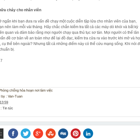
hữa cháy cho nhân viên
ớ ngẩn khi bạn đưa ra vấn đề chạy một cuộc diễn tập lửa cho nhân viên của bạn,
ạn nên làm mỗi vài tháng. Hãy chắc chắn kiểm tra tất cả các máy dò khói và bất kỳ
iên quan và đảm bảo rằng mọi người chạy qua thủ tục sơ tán. Mọi người có thể lăn
vấn đề cơ bản về an toàn như để lại đồ đạc, kiểm tra cửa ra vào trước khi mở và h
n, cụ thể bên ngoài? Nhưng tất cả những điểm này có thể cứu mạng sống. Khi nói 
chuẩn bị.
17
: Phòng chống hỏa hoạn nơi làm việc
 by :
Van-Tuan
13:59
 :
Tin tức
: