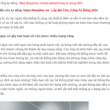
Cổng tự động:
https://baophuc.vn/san-pham/cong-tu-dong.html
 đặt cửa tự động:
https://baophuc.vn
-
Lắp đặt Cửa, Cổng Tự Động 2022
 trí, và các ngăn xếp khổng lồ cùng các thiết bị điện có sẵn ở nơi làm việc tiềm ần
i có sự cố sảy ra, nếu bạn không có kế hoạt phòng tránh an toàn hỏa hoạn thườn
ầu ngay từ bây giờ.
nguy cơ gây hỏa hoạn sẽ cứu được nhiều mạng sống
i gian cho một ngọn lửa bùng phát mạnh mẽ, và trong một văn phòng đầy đủ của
 thể nhanh chóng trở thành đe dọa mạng sống. Các máy dò khói hiện đại, tuy nhiê
ớc khi chúng bắt đầu tạo ra một cảnh báo. Kết hợp những hệ thống phun nước tốt
át hỏa hoạn tương tự), và một hệ thống báo động cho phòng cháy chữa cháy địa
g cường khả năng ngăn chặn lửa trước khi bất kỳ thiệt hại nghiêm trọng nào được
t nhiều cho máy móc và máy móc của bạn, nhưng liệu bạn có xem xét đầu tư vào q
mục đích an toàn không? Nếu bạn nối các hệ thống phát hiện cháy vào hệ thống th
 của mình, bạn có thể theo dõi mọi thứ khi đang trên đường, và gửi thông báo đến c
n viên hành nghề, và những người khác có thể cần Để biết những gì s đang xảy ra
cấp.