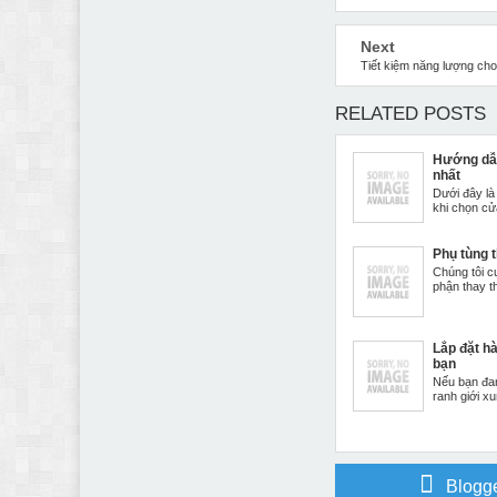
Next
Tiết kiệm năng lượng cho
RELATED POSTS
Hướng dẫn
nhất
Dưới đây là
khi chọn cửa
Phụ tùng 
Chúng tôi c
phận thay th
Lắp đặt h
bạn
Nếu bạn đan
ranh giới x
Blogg