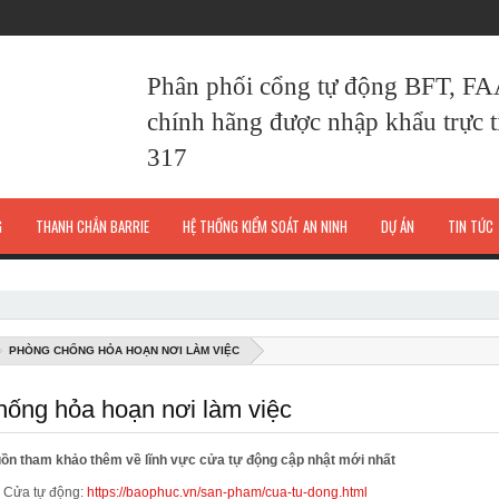
Phân phối cổng tự động BFT, F
chính hãng được nhập khẩu trực ti
317
G
THANH CHẮN BARRIE
HỆ THỐNG KIỂM SOÁT AN NINH
DỰ ÁN
TIN TỨC
PHÒNG CHỐNG HỎA HOẠN NƠI LÀM VIỆC
ống hỏa hoạn nơi làm việc
ồn tham khảo thêm về lĩnh vực cửa tự động cập nhật mới nhất
Cửa tự động:
https://baophuc.vn/san-pham/cua-tu-dong.html