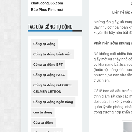
cuatudong365.com
Bảo Phúc Pinterest
Liên hệ lắp
Những tập giấy, đồ trang
TAG CỬA CỔNG TỰ ĐỘNG
đầy nhu cơ hỏa hoạn kh
xuyên thì hãy nên bắt đ
Phát hiện sớm những 
Cổng tự động
Nó không mất nhiều thờ
Cổng tự động bệnh viện
giấy một vụ cháy nhỏ có
có khả năng bắt lửa trư
Cổng tự động BFT
(hoặc hệ thống kiểm so
Cổng tự động FAAC
phương, và bạn vừa tăn
thực hiện.
Cổng tự động G-FORCE
Có lẽ bạn đã đầu tư rấ
CELMER LETRON
trình giám sát cho các 
dõi quá trình xử lý web
Cổng tự động ngân hàng
quản lý văn phòng, nhâ
trong trường hợp khẩn 
cua tu dong
Cửa tự động