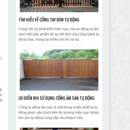
TÌM HIỂU VỀ CỔNG TAY ĐÒN TỰ ĐỘNG
g
Cùng với sự phát triển hiện nay, cửa tự động ra đời
như một siêu phẩm về sự kết tinh của công nghệ tự
động hóa, mang lại nhiều lợi ích và sự...
n,
uá
eo
ƯU ĐIỂM KHI SỬ DỤNG CỔNG ÂM SÀN TỰ ĐỘNG
ác
Cổng tự động âm sàn là một trong nhiều thiết bị tự
động được yêu thích trên thị trường hiện nay. Motor
âm sàn tự động cung cấp cho khách hàn...