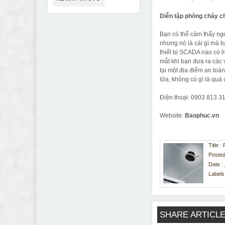
Diễn tập phòng cháy c
Bạn có thể cảm thấy ng
nhưng nó là cái gì mà b
thiết bị SCADA nào có l
mắt khi bạn đưa ra các 
tại một địa điểm an toà
lửa, không có gì là quá 
Điện thoại: 0903 813 3
Website:
Baophuc.vn
Title 
Posted
Date :
Labels
SHARE ARTICLE