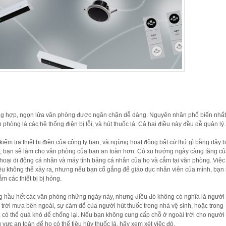
ng hợp, ngọn lửa văn phòng được ngăn chặn dễ dàng. Nguyên nhân phổ biến nhấ
phòng là các hệ thống điện bị lỗi, và hút thuốc lá. Cả hai điều này đều dễ quản lý.
ểm tra thiết bị điện của công ty bạn, và ngừng hoạt động bất cứ thứ gì bằng dây 
, bạn sẽ làm cho văn phòng của bạn an toàn hơn. Có xu hướng ngày càng tăng c
hoại di động cá nhân và máy tính bảng cá nhân của họ và cắm tại văn phòng. Việc
điều không thể xảy ra, nhưng nếu bạn cố gắng để giáo dục nhân viên của mình, bạn
m các thiết bị bị hỏng.
ong hầu hết các văn phòng những ngày này, nhưng điều đó không có nghĩa là người 
trời mưa bên ngoài, sự cám dỗ của người hút thuốc trong nhà vệ sinh, hoặc trong
 có thể quá khó để chống lại. Nếu bạn không cung cấp chỗ ở ngoài trời cho người
u vực an toàn để họ có thể tiêu hủy thuốc lá, hãy xem xét việc đó.