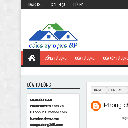
TRANG CHỦ
GIỚI THIỆU
LIÊN HỆ
CỔNG TỰ ĐỘNG
CỬA TỰ ĐỘNG
CỬA XẾP TỰ ĐỘN
CỬA TỰ ĐỘNG
HOME
TIN TỨC
cuatudong.co
Phòng ch
cuabenhvien.com.vn
Baophucautodoor.com
Ngu
baophucdoor.com
congtudong365.com