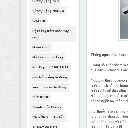
Cửa tự động KTH
Cửa tự động NABCO
GIẢI TRÍ
Hệ thống kiểm soát truy
cập
Motor cổng
Phòng ngừa hỏa hoạn
Mô tơ cổng tự động
Trong hầu hết các trườ
Nhà Đẹp
PHÁP LUẬT
của các vụ cháy của văn 
phụ kiện cổng tự động
Nếu bạn thường xuyên ki
hoặc phích cắm bị hỏng
sửa chữa cửa tự động
nhân viên để đưa điện t
điều tra này có thể là 
SỨC KHỎE
có thể ngăn họ không cắ
Thanh chắn Barrier
Hút thuốc lá là cấm tr
không làm điều đó. Nếu 
TIN NÓNG
Tin tức
một phòng họp yên tĩnh,
hút thuốc lá, với một kh
XE MÁY VÀ OTO