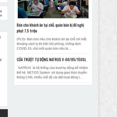
us
nh
Bán cho khách ăn tại chỗ, quán bún bị đề nghị
phạt 7,5 triệu
ý
(PLO)- Bán bún riêu cho khách ăn tại chỗ chỉ mất
khoảng cách ly thị trấn hội phòng, chống dịch
COVID-19, chủ một quán bún riêu bị ...
CỬA TRƯỢT TỰ ĐỘNG NATRUS V-60/85/150SL
i
NATRUS là hệ thống cửa trượt tự động kế nhiệm
thế hệ NET-DS System sử dụng giao thức truyền
thông CAN, nhiều chế độ cài đặt hoạt động t...