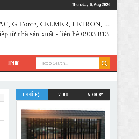
Thursday 6, Aug 2026
AAC, G-Force, CELMER, LETRON, ...
ếp từ nhà sản xuất - liên hệ 0903 813
LIÊN HỆ
TIN NỔI BẬT
VIDEO
CATEGORY