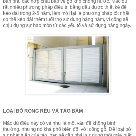
bạn phủ các hợp chất bảo vệ gỗ khô chống nước. Mặc dù
rất nhiều phương pháp điều trị bằng dầu được thiết kế để
kéo dài trong 2-5 năm, làm mới lại là phương pháp tốt nhất
có thể kéo dài thêm tuổi thọ sử dụng hàng năm, vì cổng sẽ
chịu đựng sự hao mòn từ các yếu tố và sử dụng hàng ngày.
LOẠI BỎ RONG RÊU VÀ TẢO BÁM
Mặc dù điều này có vẻ như là một vấn đề không bình
thường, nhưng nó khá phổ biến đối với cổng gỗ. Để loại bỏ
sự phát triển của tảo, bạn sẽ cần phải sử dụng một máy giặt