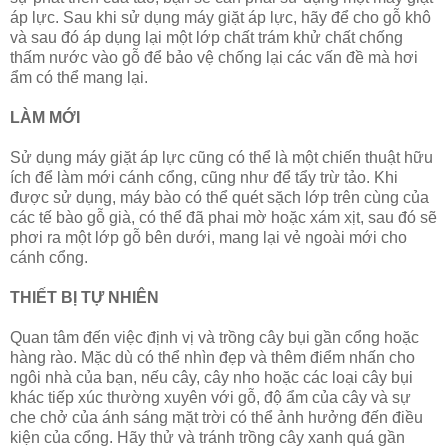
áp lực. Sau khi sử dụng máy giặt áp lực, hãy để cho gỗ khô
và sau đó áp dụng lại một lớp chất trám khử chất chống
thấm nước vào gỗ để bảo vệ chống lại các vấn đề mà hơi
ẩm có thể mang lại.
LÀM MỚI
Sử dụng máy giặt áp lực cũng có thể là một chiến thuật hữu
ích để làm mới cánh cổng, cũng như để tẩy trừ tảo. Khi
được sử dụng, máy bào có thể quét sặch lớp trên cùng của
các tế bào gỗ già, có thể đã phai mờ hoặc xám xịt, sau đó sẽ
phơi ra một lớp gỗ bên dưới, mang lại vẻ ngoài mới cho
cánh cổng.
THIẾT BỊ TỰ NHIÊN
Quan tâm đến việc định vị và trồng cây bụi gần cổng hoặc
hàng rào. Mặc dù có thể nhìn đẹp và thêm điểm nhấn cho
ngôi nhà của bạn, nếu cây, cây nho hoặc các loại cây bụi
khác tiếp xúc thường xuyên với gỗ, độ ẩm của cây và sự
che chở của ánh sáng mặt trời có thể ảnh hưởng đến điều
kiện của cổng. Hãy thử và tránh trồng cây xanh quá gần