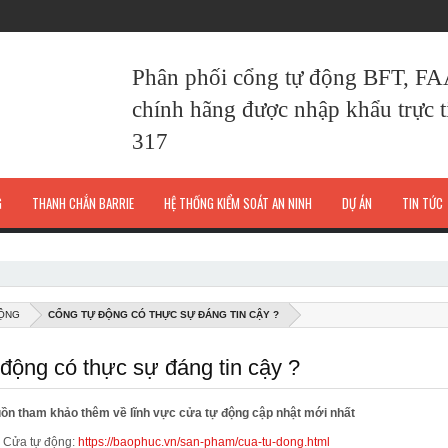
Phân phối cổng tự động BFT, F
chính hãng được nhập khẩu trực ti
317
G
THANH CHẮN BARRIE
HỆ THỐNG KIỂM SOÁT AN NINH
DỰ ÁN
TIN TỨC
ỘNG
CỔNG TỰ ĐỘNG CÓ THỰC SỰ ĐÁNG TIN CẬY ?
động có thực sự đáng tin cậy ?
ồn tham khảo thêm về lĩnh vực cửa tự động cập nhật mới nhất
Cửa tự động:
https://baophuc.vn/san-pham/cua-tu-dong.html