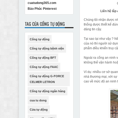
cuatudong365.com
Bảo Phúc Pinterest
Liên hệ lắp
Chúng tôi nhận được nhi
TAG CỬA CỔNG TỰ ĐỘNG
thống được thiết kế đún
đáng tin cậy.
Tại sao lại như vậy ? 
Cổng tự động
của nó thì người sử dụn
phẩm điều khiển truy cậ
Cổng tự động bệnh viện
Ngoài ra cổng an ninh v
Cổng tự động BFT
không thể vận hành hoặ
Cổng tự động FAAC
Ví dụ: nhiều cơ sở quan
Cổng tự động G-FORCE
nhà thương mại, với sự
cao về mức độ an ninh t
CELMER LETRON
Cổng tự động ngân hàng
cua tu dong
Cửa tự động