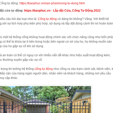
Cổng tự động:
https://baophuc.vn/san-pham/cong-tu-dong.html
 đặt cửa tự động:
https://baophuc.vn
-
Lắp đặt Cửa, Cổng Tự Động 2022
ều câu hỏi đại loại như là:
Cổng tự động
có đáng tin không? Vâng: Với thiết hệ
g,với sự tích hợp phụ kiện phù hợp, sử dụng và lắp đặt đúng cánh thì nó hoàn toà
Nếu một hệ thống cổng không hoạt động chính xác với chức năng cũng như bổn ph
g có thể bị khóa lại ở bên trong hoặc bên ngoài cơ sở của họ, họ không muốn sản
p của họ gặp sự cố khi sử dụng.
à an toàn có thể có nguy cơ với nhiều vấn đề khác như hiệu suất hoạt động kém,
c thường xuyên gặp các sự cố.
 trọng tin tưởng hệ thống
cổng tự động
như cổng ra vào trạm cảnh sát, bệnh viện, 
 tiếp cận của hàng ngàn người dân, nhân viên và khách hàng, những nơi yêu cầu
ruy cập khác.