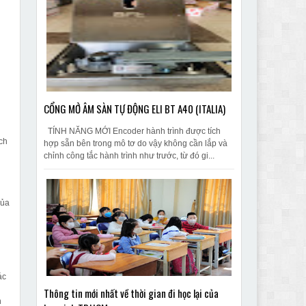
CỔNG MỞ ÂM SÀN TỰ ĐỘNG ELI BT A40 (ITALIA)
TÍNH NĂNG MỚI Encoder hành trình được tích
ch
hợp sẵn bên trong mô tơ do vậy không cần lắp và
g
chỉnh công tắc hành trình như trước, từ đó gi...
của
ác
Thông tin mới nhất về thời gian đi học lại của
n