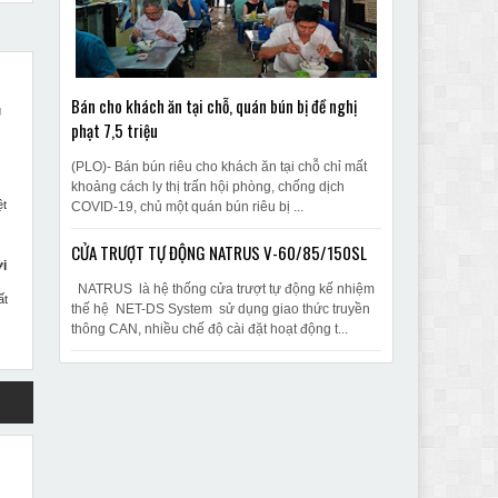
ự
Bán cho khách ăn tại chỗ, quán bún bị đề nghị
g
phạt 7,5 triệu
(PLO)- Bán bún riêu cho khách ăn tại chỗ chỉ mất
khoảng cách ly thị trấn hội phòng, chống dịch
ệt
COVID-19, chủ một quán bún riêu bị ...
CỬA TRƯỢT TỰ ĐỘNG NATRUS V-60/85/150SL
i
NATRUS là hệ thống cửa trượt tự động kế nhiệm
ất
thế hệ NET-DS System sử dụng giao thức truyền
thông CAN, nhiều chế độ cài đặt hoạt động t...