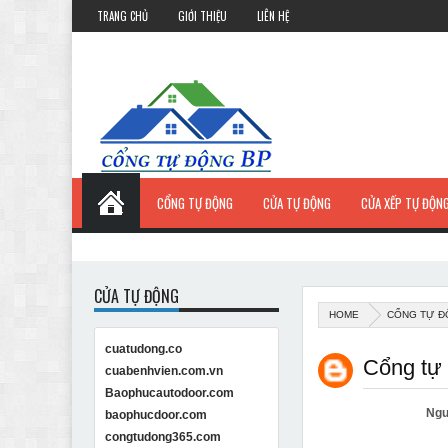
TRANG CHỦ
GIỚI THIỆU
LIÊN HỆ
CỔNG TỰ ĐỘNG
CỬA TỰ ĐỘNG
CỬA XẾP TỰ ĐỘN
CỬA TỰ ĐỘNG
HOME
CỔNG TỰ Đ
cuatudong.co
Cổng tự 
cuabenhvien.com.vn
Baophucautodoor.com
Ngu
baophucdoor.com
congtudong365.com