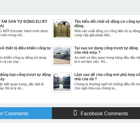
ÂM SÀN TỰ ĐỘNG ELI BT
Tìm hiểu đôi chút về động cơ cổng t
IA)
động.
MỚI Encoder hành trình được
Nhà sản xuất động cơ cổng điện tử tự độn
n bên trong mô...
cung cấp giải pháp hiệu...
 về thiết bị điều khiển cổng tự
Tại sao sử dụng cổng trượt tự động
cho nhà máy ?
ều khiển cổng tự động sử dụng
An ninh có tầm quan trọng hàng đầu đặc bi
 cả các loại...
là ở nơi làm việc. Đó...
đúng loại cổng trượt tự động
Làm sao để chọ cổng mở phù hợp vớ
máy
nhà của tôi ?
ặc biệt quan trọng, đặc biệt là
Chúng ta thường nghĩ tới những điều tốt nh
y. Đó là lý do...
cho ngôi nhà của chúng ta...
er Comments
Facebook Comments