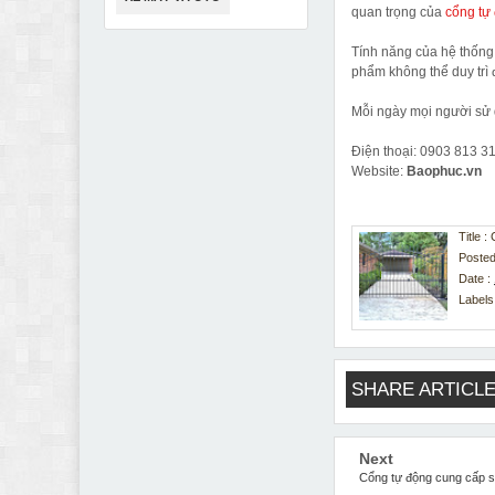
quan trọng của
cổng tự
Tính năng của hệ thống 
phẩm không thể duy trì
Mỗi ngày mọi người sử 
Điện thoại: 0903 813 3
Website:
Baophuc.vn
Title 
Posted
Date :
Labels
SHARE ARTICLE
Next
Cổng tự động cung cấp sự