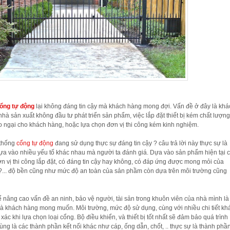
ổng tự động
lại không đáng tin cậy mà khách hàng mong đợi. Vấn đề ở đây là khá
nhà sản xuất không đầu tư phát triển sản phẩm, việc lắp đặt thiết bị kém chất lượn
o ngại cho khách hàng, hoặc lựa chọn đơn vị thi công kém kinh nghiệm.
 thống
cổng tự động
đang sử dụng thực sự đáng tin cậy ? câu trả lời này thực sự là
dựa vào nhiều yếu tố khác nhau mà người ta đánh giá. Dựa vào sản phẩm hiện tại 
n vị thi công lắp đặt, có đáng tin cậy hay không, có đáp ứng được mong mỏi của
... độ bền cũng như mức độ an toàn của sản phầm còn dựa trên môi trường cũng
 nâng cao vấn đề an ninh, bảo vệ người, tài sản trong khuôn viên của nhà mình là
à khách hàng mong muốn. Môi trường, mức độ sử dụng, cùng với nhiều chi tiết kh
xác khi lựa chọn loại cổng. Bộ điều khiển, và thiết bị tốt nhất sẽ đảm bảo quá trình
cùng là các thành phần kết nối khác như cáp, ống dẫn, chốt, .. thực sự là thành phầ