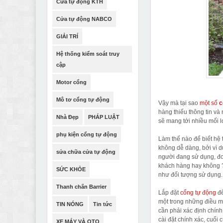
Cửa tự động KTH
Cửa tự động NABCO
GIẢI TRÍ
Hệ thống kiểm soát truy
cập
Motor cổng
Mô tơ cổng tự động
Vậy mà tại sao
một số
c
hàng thiếu thông tin và 
Nhà Đẹp
PHÁP LUẬT
sẽ mang tới nhiều mối l
phụ kiện cổng tự động
Làm thế nào để biết hệ
không dễ dàng, bởi vì 
sửa chữa cửa tự động
người đang sử dụng, đơ
khách hàng hay không ?
SỨC KHỎE
như đối tượng sử dụng.
Thanh chắn Barrier
Lắp đặt
cổng tự động
để
một trong những điều m
TIN NÓNG
Tin tức
cần phải xác định chính 
cài đặt chính xác, cuối 
XE MÁY VÀ OTO