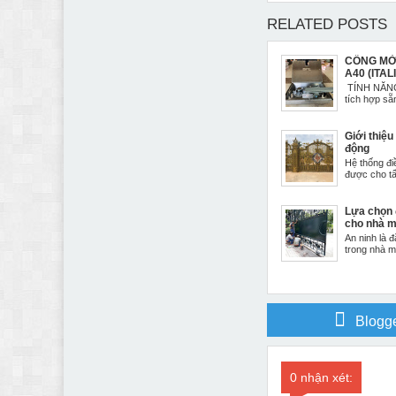
RELATED POSTS
CỔNG MỞ 
A40 (ITAL
TÍNH NĂNG 
tích hợp sẵ
Giới thiệu
động
Hệ thống đi
được cho tất
Lựa chọn 
cho nhà 
An ninh là đ
trong nhà má
Blogg
0 nhận xét: