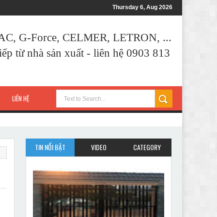
Thursday 6, Aug 2026
AAC, G-Force, CELMER, LETRON, ...
ếp từ nhà sản xuất - liên hệ 0903 813
LIÊN HỆ
TIN NỔI BẬT
VIDEO
CATEGORY